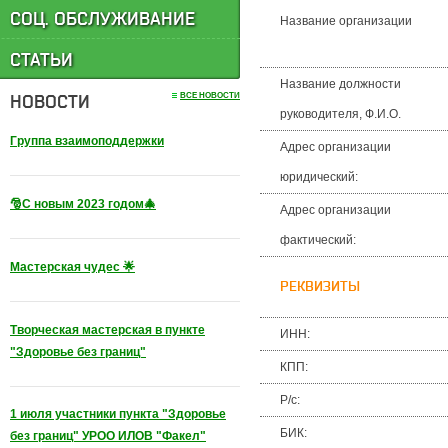
СОЦ. ОБСЛУЖИВАНИЕ
Название организации
СТАТЬИ
Название должности
НОВОСТИ
ВСЕ НОВОСТИ
руководителя, Ф.И.О.
Группа взаимоподдержки
Адрес организации
юридический:
🎅С новым 2023 годом🎄
Адрес организации
фактический:
Мастерская чудес 🌟
РЕКВИЗИТЫ
Творческая мастерская в пункте
ИНН:
"Здоровье без границ"
КПП:
Р/с:
1 июля участники пункта "Здоровье
БИК:
без границ" УРОО ИЛОВ "Факел"