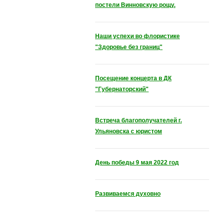
постели Винновскую рощу.
Наши успехи во флористике
"Здоровье без границ"
Посещение концерта в ДК
"Губернаторский"
Встреча благополучателей г.
Ульяновска с юристом
День победы 9 мая 2022 год
Развиваемся духовно