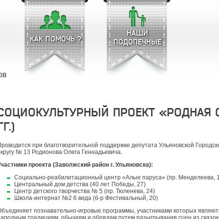
НАШИ
КАК ПОМОЧЬ ?
ПОДОПЕЧНЫЕ
ОВ
СОЦИОКУЛЬТУРНЫЙ ПРОЕКТ «РОДНАЯ С
ГГ.)
Проводится при благотворительной поддержке депутата Ульяновской Городс
округу № 13 Родионова Олега Геннадьевича.
Участники проекта (Заволжский район г. Ульяновска):
Социально-реабилитационный центр «Алые паруса» (пр. Менделеева, 
Центральный дом детства (40 лет Победы, 27)
Центр детского творчества № 5 (пр. Тюленева, 24)
Школа-интернат №2 6 вида (б-р Фестивальный, 20)
Объединяет познавательно-игровые программы, участниками которых являют
народным традициям, обычаям и обрядам путем разыгрывания сцен из сказок,