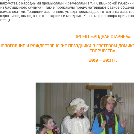
знакомства с народными промыслами и ремеслами в т.ч. Симбирской губернии
«из бабушкиного сундука». Такие программы предусматривают равное общен
возможностями. Традиции жизненного уклада предков дают ответы на живот
верстников, полов, а так же старших и младших. Красота фольклора привлекает
месяц)
ПРОЕКТ «РОДНАЯ СТАРИНА».
НОВОГОДНИЕ И РОЖДЕСТВЕНСКИЕ ПРАЗДНИКИ В ГОСТЕВОМ ДОМИКЕ
ТВОРЧЕСТВА.
2010 – 2011 ГГ.