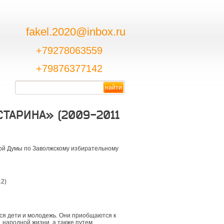
fakel.2020@inbox.ru
+79278063559
+79876377142
ТАРИНА» (2009-2011
кой Думы по Заволжскому избирательному
12)
ся дети и молодежь. Они приобщаются к
 народной жизни, а также путем