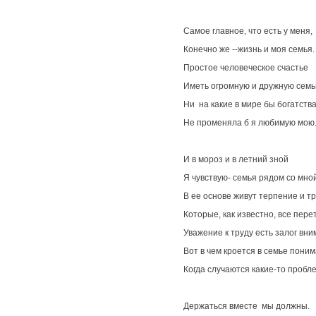
Самое главное, что есть у меня,
Конечно же --жизнь и моя семья.
Простое человеческое счастье
Иметь огромную и дружную семь
Ни на какие в мире бы богатств
Не променяла б я любимую мою
И в мороз и в летний зной
Я чувствую- семья рядом со мной
В ее основе живут терпение и тр
Которые, как известно, все пере
Уважение к труду есть залог вни
Вот в чем кроется в семье поним
Когда случаются какие-то пробл
Держаться вместе мы должны.