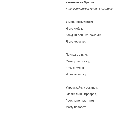
У меня есть братик.
Хисамутдинова Лиза (Ульяновс
У меня есть братик,
Я его люблю.
Каждый день из ложечки
Я его кормлю.
Поиграю с ним,
Сказку расскажу,
Личико умою
И спать уложу.
Утром зайчик встанет,
Глазки лишь протрет,
Ручки мне протянет
Маму позовет.