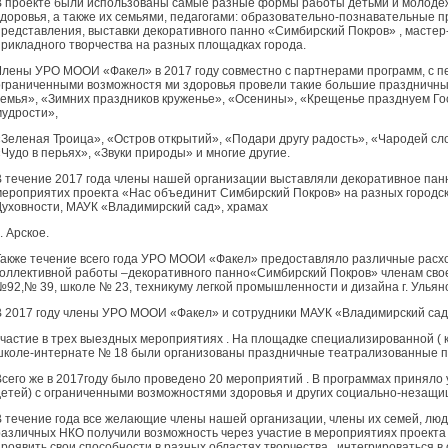
В проекте были использованы самые разные формы работы детьми и молоде
здоровья, а также их семьями, педагогами: образовательно-познавательные п
представления, выставки декоративного панно «Симбирский Покров» , мастер
прикладного творчества на разных площадках города.
Члены УРО МООИ «Факел» в 2017 году совместно с партнерами программ, с п
ограниченными возможностя ми здоровья провели такие большие праздничные
семья», «Зимних праздников круженье», «Осенины», «Крещенье празднуем Гос
мудрости»,
«Зеленая Троица», «Остров открытий», «Подари другу радость», «Чародей сло
«Чудо в перьях», «Звуки природы» и многие другие.
В течение 2017 года члены нашей организации выставляли декоративное пан
мероприятих проекта «Нас объединит Симбирский Покров» на разных городск
Духовности, МАУК «Владимирский сад», храмах
. Арское.
Также течение всего года УРО МООИ «Факел» предоставляло различные рас
коллективной работы –декоративного панно«Симбирский Покров» членам сво
№92,№ 39, школе № 23, техникуму легкой промышленности и дизайна г. Ульян
В 2017 году члены УРО МООИ «Факел» и сотрудники МАУК «Владимирский са
участие в трех выездных мероприятиях . На площадке специализированной ( 
школе-интернате № 18 были организованы праздничные театрализованные п
Всего же в 2017году было проведено 20 мероприятий . В программах приняло 
детей) с ограниченными возможностями здоровья и других социально-незащи
В течение года все желающие члены нашей организации, члены их семей, лю
различных НКО получили возможность через участие в мероприятиях проект
проявить свои способности в разных областях творчества , интегрироваться в