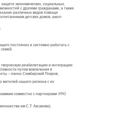
 защите экономических, социальных,
можностей с другими гражданами, а также
казание различных видов помощи
спитанникам детских домов, школ-
т
ющего постоянно и системно работать с
 семей.
а творческую реабилитацию и интеграцию
тивности путем вовлечения в
оты – панно Симбирский Покров;
о жителей нашего региона с их
граммам совместно с партнерами УРО
юношества им.С.Т. Аксакова);