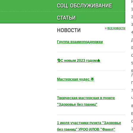
СОЦ. ОБСЛУЖИВАНИЕ
СТАТЬИ
2
НОВОСТИ
ВСЕ НОВОСТИ
Группа взаимоподдержки
0
🎅С новым 2023 годом🎄
Л
Мастерская чудес 🌟
Творческая мастерская в пункте
"Здоровье без границ"
1 июля участники пункта "Здоровье
З
без границ" УРОО ИЛОВ "Факел"