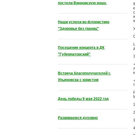
постели Винновскую рощу.
Наши успехи во флористике
"Здоровье без границ"
Посещение концерта в ДК
"Губернаторский"
Встреча благополучателей г.
Ульяновска с юристом
День победы 9 мая 2022 год
Развиваемся духовно