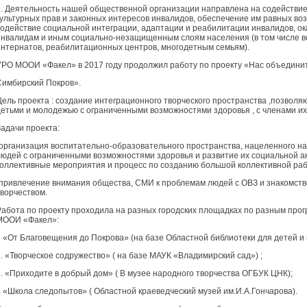
9. Деятельность нашей общественной организации направлена на содействие
культурных прав и законных интересов инвалидов, обеспечение им равных воз
содействие социальной интеграции, адаптации и реабилитации инвалидов, о
инвалидам и иным социально-незащищенным слоям населения (в том числе во
интернатов, реабилитационных центров, многодетным семьям).
УРО МООИ «Факел» в 2017 году продолжил работу по проекту «Нас объедини
Симбирский Покров».
Цель проекта : создание интеграционного творческого пространства ,позволя
детьми и молодежью с ограниченными возможностями здоровья , с членами их
Задачи проекта:
-организация воспитательно-образовательного пространства, нацеленного н
людей с ограниченными возможностями здоровья и развитие их социальной ак
коллективные мероприятия и процесс по созданию большой коллективной раб
-привлечение внимания общества, СМИ к проблемам людей с ОВЗ и знакомств
творчеством.
Работа по проекту проходила на разных городских площадках по разным про
МООИ «Факел»:
1 «От Благовещения до Покрова» (на базе Областной библиотеки для детей и 
2. «Творческое содружество» ( на базе МАУК «Владимирский сад») ;
3. «Приходите в добрый дом» ( В музее народного творчества ОГБУК ЦНК);
4 «Школа следопытов» ( Областной краеведческий музей им.И.А.Гончарова).