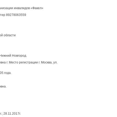
анизации инвалидов «Факел»
алтер 89278063559
ой области
 Нижний Новгород.
г. Место регистрации г. Москва, ул.
05 года.
вна.
; 28.11.2017г.