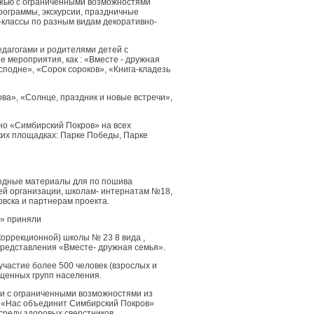
жью с ограниченными возможностями
рограммы, экскурсии, праздничные
-классы по разным видам декоративно-
едагогами и родителями детей с
 мероприятия, как : «Вместе - дружная
подне», «Сорок сороков», «Книга-кладезь
ва», «Солнце, праздник и новые встречи»,
но «Симбирский Покров» на всех
их площадках: Парке Победы, Парке
ходные материалы для по пошива
ей организации, школам- интернатам №18,
овска и партнерам проекта.
д» приняли
коррекционной) школы № 23 8 вида ,
редставления «Вместе- дружная семья».
участие более 500 человек (взрослых и
щенных групп населения.
ди с ограниченными возможностями из
а «Нас объединит Симбирский Покров»
 среду здоровых сверстников.