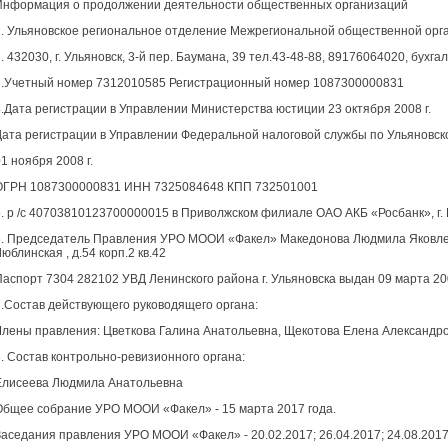
Информация о продолжении деятельности общественных организаций
1. Ульяновское региональное отделение Межрегиональной общественной орг
. 432030, г. Ульяновск, 3-й пер. Баумана, 39 тел.43-48-88, 89176064020, бухг
3.Учетный номер 7312010585 Регистрационный номер 1087300000831
4.Дата регистрации в Управлении Министерства юстиции 23 октября 2008 г.
Дата регистрации в Управлении Федеральной налоговой службы по Ульяновск
1 ноября 2008 г.
ОГРН 1087300000831 ИНН 7325084648 КПП 732501001
5. р /с 40703810123700000015 в Приволжском филиале ОАО АКБ «Росбанк», г.
6. Председатель Правления УРО МООИ «Факел» Македонова Людмила Яковлевна 
юблинская , д.54 корп.2 кв.42
Паспорт 7304 282102 УВД Ленинского района г. Ульяновска выдан 09 марта 20
7.Состав действующего руководящего органа:
Члены правления: Цветкова Галина Анатольевна, Щекотова Елена Александро
8. Состав контрольно-ревизионного органа:
Елисеева Людмила Анатольевна
Общее собрание УРО МООИ «Факел» - 15 марта 2017 года.
аседания правления УРО МООИ «Факел» - 20.02.2017; 26.04.2017; 24.08.2017г.