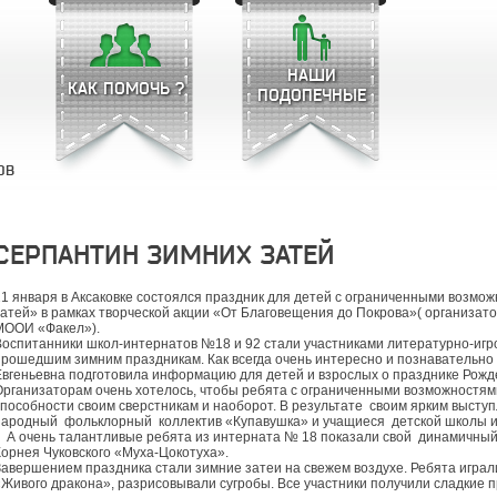
НАШИ
КАК ПОМОЧЬ ?
ПОДОПЕЧНЫЕ
ОВ
СЕРПАНТИН ЗИМНИХ ЗАТЕЙ
21 января в Аксаковке состоялся праздник для детей с ограниченными возмо
затей» в рамках творческой акции «От Благовещения до Покрова»( организато
МООИ «Факел»).
Воспитанники школ-интернатов №18 и 92 стали участниками литературно-и
прошедшим зимним праздникам. Как всегда очень интересно и познавательно 
Евгеньевна подготовила информацию для детей и взрослых о празднике Рожд
Организаторам очень хотелось, чтобы ребята с ограниченными возможностями
способности своим сверстникам и наоборот. В результате своим ярким высту
народный фольклорный коллектив «Купавушка» и учащиеся детской школы и
А очень талантливые ребята из интерната № 18 показали свой динамичный 
Корнея Чуковского «Муха-Цокотуха».
Завершением праздника стали зимние затеи на свежем воздухе. Ребята играли 
«Живого дракона», разрисовывали сугробы. Все участники получили сладкие 