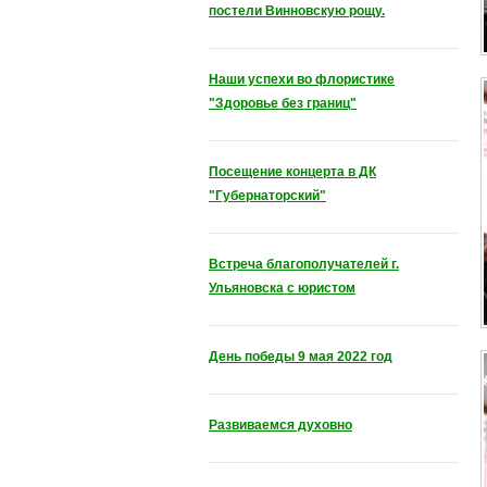
постели Винновскую рощу.
Наши успехи во флористике
"Здоровье без границ"
Посещение концерта в ДК
"Губернаторский"
Встреча благополучателей г.
Ульяновска с юристом
День победы 9 мая 2022 год
Развиваемся духовно