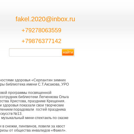
fakel.2020@inbox.ru
+79278063559
+79876377142
жностями здоровья «Серпантин зимних
ры библиотека имени С.Т.Аксакова, УРО
гровой программы посвященной
сотрудник библиотеки Легченкова Ольга
ества Христова, празднике Крещения.
 здоровья показали свои творческие
плением порадовали гостей праздника
скусств №13.
музыкальный мини-спектакль по сказке
в снежки, пингвинов, ловили за хвост
призы от общества инвалидов «Факел».