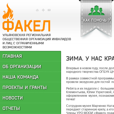
КАК ПОМОЧЬ ?
УЛЬЯНОВСКАЯ РЕГИОНАЛЬНАЯ
ОБЩЕСТВЕННАЯ ОРГАНИЗАЦИЯ ИНВАЛИДОВ
И ЛИЦ С ОГРАНИЧЕННЫМИ
ВОЗМОЖНОСТЯМИ
ГЛАВНАЯ
ЗИМА. У НАС КР
ОБ ОРГАНИЗАЦИИ
Впервые в новом году, после д
народного творчества ОГБУК ЦН
НАША КОМАНДА
В рамках совместной программы
провели экскурсию для гостей п
ПРОЕКТЫ И ГРАНТЫ
Ребята и их педагоги с больши
Клементьева, Юлии Узрютовой, 
оформлением музея, познакомит
НОВОСТИ
печка!
Сотрудник музея Марченко Натал
ОТЧЕТЫ
передают старинную куклу, а кт
Члены УРО МООИ «Факел» подар