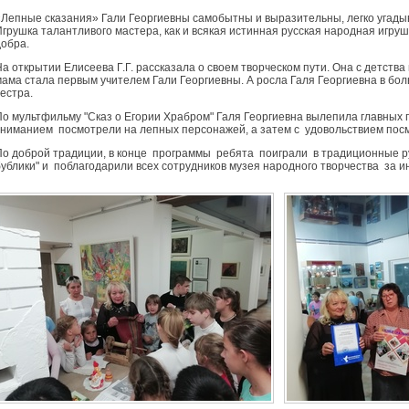
«Лепные сказания» Гали Георгиевны самобытны и выразительны, легко угадыв
грушка талантливого мастера, как и всякая истинная русская народная игрушка
добра.
На открытии Елисеева Г.Г. рассказала о своем творческом пути. Она с детств
мама стала первым учителем Гали Георгиевны. А росла Галя Георгиевна в боль
естра.
По мультфильму "Сказ о Егории Храбром" Галя Георгиевна вылепила главных 
вниманием посмотрели на лепных персонажей, а затем с удовольствием пос
По доброй традиции, в конце программы ребята поиграли в традиционные рус
бублики" и поблагодарили всех сотрудников музея народного творчества за 