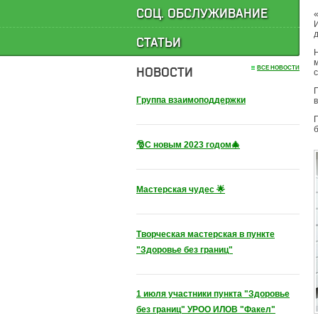
СОЦ. ОБСЛУЖИВАНИЕ
И
СТАТЬИ
НОВОСТИ
ВСЕ НОВОСТИ
с
Группа взаимоподдержки
🎅С новым 2023 годом🎄
Мастерская чудес 🌟
Творческая мастерская в пункте
"Здоровье без границ"
1 июля участники пункта "Здоровье
без границ" УРОО ИЛОВ "Факел"