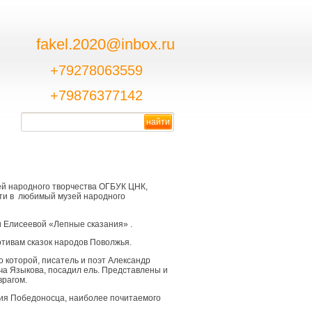
fakel.2020@inbox.ru
+79278063559
+79876377142
ей народного творчества ОГБУК ЦНК,
сти в любимый музей народного
и Елисеевой «Лепные сказания» .
тивам сказок народов Поволжья.
о которой, писатель и поэт Александр
ича Языкова, посадил ель. Представлены и
врагом.
гия Победоносца, наиболее почитаемого