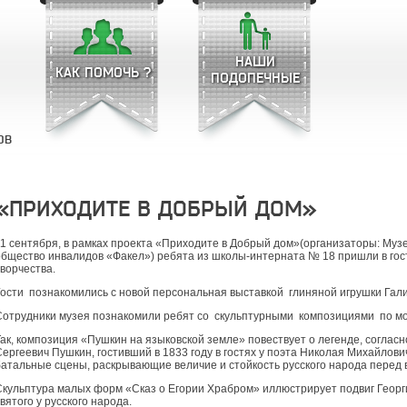
НАШИ
КАК ПОМОЧЬ ?
ПОДОПЕЧНЫЕ
ОВ
«ПРИХОДИТЕ В ДОБРЫЙ ДОМ»
11 сентября, в рамках проекта «Приходите в Добрый дом»(организаторы: Муз
общество инвалидов «Факел») ребята из школы-интерната № 18 пришли в го
творчества.
Гости познакомились с новой персональная выставкой глиняной игрушки Гал
Сотрудники музея познакомили ребят со скульптурными композициями по мо
Так, композиция «Пушкин на языковской земле» повествует о легенде, согласн
Сергеевич Пушкин, гостивший в 1833 году в гостях у поэта Николая Михайлов
батальные сцены, раскрывающие величие и стойкость русского народа перед 
Скульптура малых форм «Сказ о Егории Храбром» иллюстрирует подвиг Геор
вятого у русского народа.