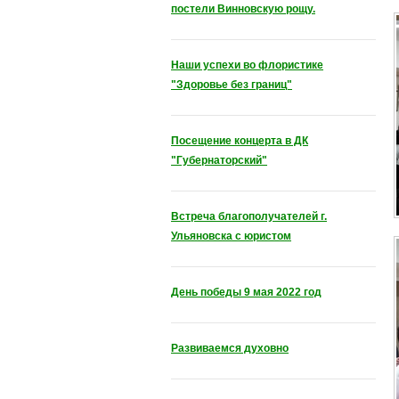
постели Винновскую рощу.
Наши успехи во флористике
"Здоровье без границ"
Посещение концерта в ДК
"Губернаторский"
Встреча благополучателей г.
Ульяновска с юристом
День победы 9 мая 2022 год
Развиваемся духовно