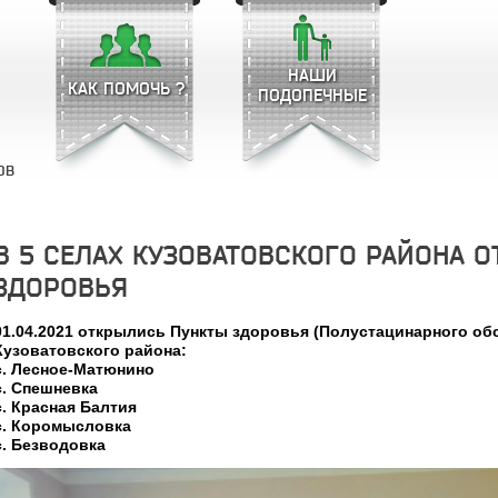
НАШИ
КАК ПОМОЧЬ ?
ПОДОПЕЧНЫЕ
ОВ
В 5 СЕЛАХ КУЗОВАТОВСКОГО РАЙОНА 
ЗДОРОВЬЯ
01.04.2021 открылись Пункты здоровья (Полустацинарного обс
Кузоватовского района:
с. Лесное-Матюнино
с. Спешневка
с. Красная Балтия
с. Коромысловка
с. Безводовка