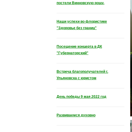
постели Винновскую рощу.
Наши успехи во флористике
"Здоровье без границ"
Посещение концерта в ДК
"Губернаторский"
Встреча благополучателей г.
Ульяновска с юристом
День победы 9 мая 2022 год
Развиваемся духовно